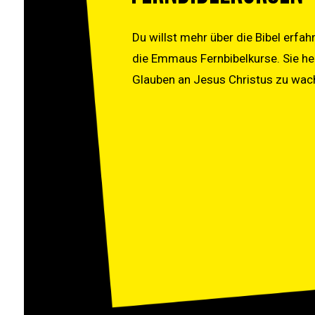
Du willst mehr über die Bibel erf
die Emmaus Fernbibelkurse. Sie hel
Glauben an Jesus Christus zu wac